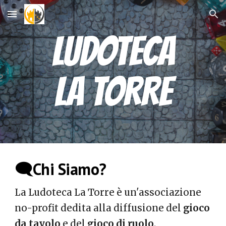
Skip to main content
Skip to navigation
LUDOTECA
LA TORRE
🗨️Chi Siamo?
La Ludoteca La Torre è un'associazione
no-profit dedita alla diffusione del
gioco
da tavolo
e del
gioco di ruolo
.