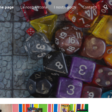
me page
La nostra storia
I nostri giochi
Contatti
ion