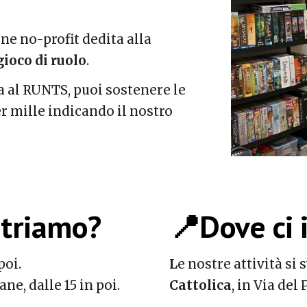
ne no-profit dedita alla
gioco di ruolo
.
 al RUNTS, puoi sostenere le
er mille indicando il nostro
ntriamo?
📍Dove
ci 
poi.
L
e nostre attività si
ane, dalle 15 in poi.
Cattolica
, in Via del 