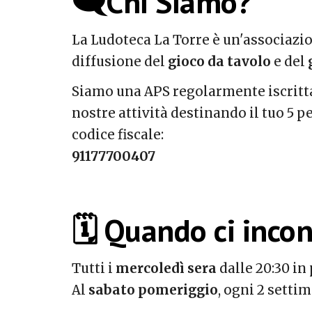
🗨️Chi Siamo?
La Ludoteca La Torre è un'associazio
diffusione del
gioco da tavolo
e del
Siamo una APS regolarmente iscritta
nostre attività destinando il tuo 5 p
codice fiscale:
91177700407
🗓️ Quando ci inco
Tutti i
mercoledì sera
dalle 20:30 in 
Al
sabato pomeriggio
, ogni 2 settim